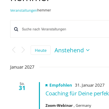
hemmer
Veranstaltungen
Veranstaltungen
Bitte
Suche
Schlüsselwort
eingeben.
Anstehend
und
Heute
Suche
Datum
Ansichten,
wählen.
nach
Januar 2027
Navigation
Veranstaltungen
Schlüsselwort.
So.
Empfohlen
31. Januar 2027
31
Coaching für Deine perfe
Zoom-Webinar
, Germany