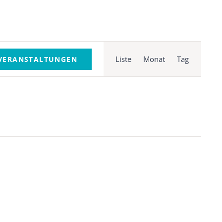
Veranstaltun
Ansichten-
Liste
Monat
Tag
VERANSTALTUNGEN
Navigation