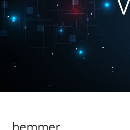
V
hemmer