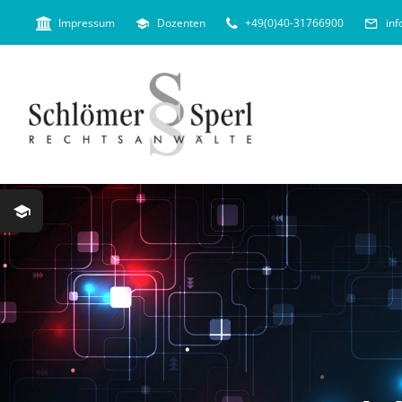
Skip
Impressum
Dozenten
+49(0)40-31766900
in
to
content