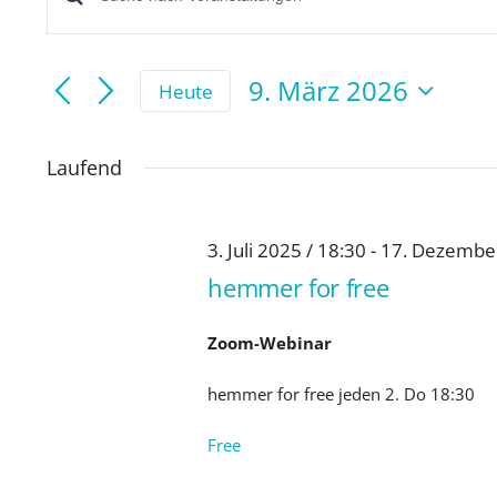
Veranstaltungen
Bitte
Suche
Schlüsselwort
eingeben.
9. März 2026
und
Heute
Suche
Datum
Ansichten,
wählen.
nach
Laufend
Navigation
Veranstaltungen
Schlüsselwort.
3. Juli 2025 / 18:30
-
17. Dezember
hemmer for free
Zoom-Webinar
hemmer for free jeden 2. Do 18:30
Free