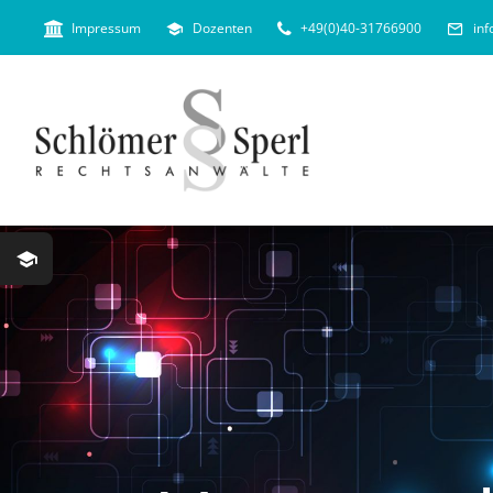
Skip
Impressum
Dozenten
+49(0)40-31766900
in
to
content