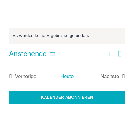
Finish
Webinare
Es wurden keine Ergebnisse gefunden.
Individual
Vera
Suche
Anstehende
Verans
Liste
Ansi
Datum
Downloads
Navi
Suche
wählen.
Vorherige
Heute
Nächste
und
Veranstaltungen
Veranstalt
Ansich
KALENDER ABONNIEREN
Naviga