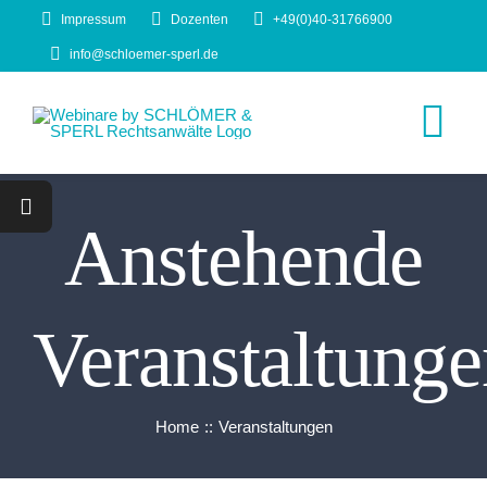
Skip
Impressum
Dozenten
+49(0)40-31766900
to
info@schloemer-sperl.de
content
Tog
Nav
START
Anstehende
ÜBER UNS
Veranstaltunge
Fit12!
Crash-Kurse
Home
Veranstaltungen